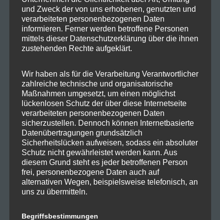
VS Code
und Zweck der von uns erhobenen, genutzten und
verarbeiteten personenbezogenen Daten
informieren. Ferner werden betroffene Personen
Branchen Software.
mittels dieser Datenschutzerklärung über die ihnen
zustehenden Rechte aufgeklärt.
Lexware
Wir haben als für die Verarbeitung Verantwortlicher
Büro Plus
zahlreiche technische und organisatorische
Veeam
Maßnahmen umgesetzt, um einen möglichst
Acronis
lückenlosen Schutz der über diese Internetseite
verarbeiteten personenbezogenen Daten
...
sicherzustellen. Dennoch können Internetbasierte
Datenübertragungen grundsätzlich
Sicherheitslücken aufweisen, sodass ein absoluter
Dienste.
Schutz nicht gewährleistet werden kann. Aus
diesem Grund steht es jeder betroffenen Person
Active Directory
frei, personenbezogene Daten auch auf
alternativen Wegen, beispielsweise telefonisch, an
DHCP / DNS
uns zu übermitteln.
VPN
SMB (Samba)
Begriffsbestimmungen