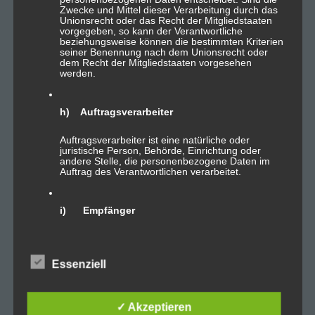
Zwecke und Mittel dieser Verarbeitung durch das
Serverstandort DE
Unionsrecht oder das Recht der Mitgliedstaaten
vorgegeben, so kann der Verantwortliche
beziehungsweise können die bestimmten Kriterien
Tägliche Datensicherung
seiner Benennung nach dem Unionsrecht oder
dem Recht der Mitgliedstaaten vorgesehen
FTP Zugriff
werden.
Plesk Zugriff
1 .de Domain inkl.
h) Auftragsverarbeiter
2 SQL-Datenbanken
Auftragsverarbeiter ist eine natürliche oder
juristische Person, Behörde, Einrichtung oder
SSI
andere Stelle, die personenbezogene Daten im
Auftrag des Verantwortlichen verarbeitet.
Einrichtungsgebühr
i) Empfänger
Empfänger ist eine natürliche oder juristische
Paket XL
Person, Behörde, Einrichtung oder andere Stelle,
der personenbezogene Daten offengelegt
Essenziell
werden, unabhängig davon, ob es sich bei ihr um
einen Dritten handelt oder nicht. Behörden, die im
29,99€
mtl.
Rahmen eines bestimmten
Untersuchungsauftrags nach dem Unionsrecht
✓ Akzeptieren
oder dem Recht der Mitgliedstaaten