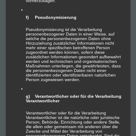
vorherzusagen.
1 .de Domain inkl.
1 SQL-Datenbank
f) Pseudonymisierung
SSI
Pseudonymisierung ist die Verarbeitung
Einrichtungsgebühr
personenbezogener Daten in einer Weise, auf
welche die personenbezogenen Daten ohne
Hinzuziehung zusätzlicher Informationen nicht
mehr einer spezifischen betroffenen Person
zugeordnet werden können, sofern diese
zusätzlichen Informationen gesondert aufbewahrt
Paket L
werden und technischen und organisatorischen
Maßnahmen unterliegen, die gewährleisten, dass
die personenbezogenen Daten nicht einer
identifizierten oder identifizierbaren natürlichen
Person zugewiesen werden.
19,99€
mtl.
g) Verantwortlicher oder für die Verarbeitung
20 GB Speicherplatz
Verantwortlicher
20 Email Konten
Verantwortlicher oder für die Verarbeitung
100 Mbit/s Bandbreite
Verantwortlicher ist die natürliche oder juristische
Person, Behörde, Einrichtung oder andere Stelle,
Traffic-Flatrate
die allein oder gemeinsam mit anderen über die
Zwecke und Mittel der Verarbeitung von
SSL-Zertifikat
personenbezogenen Daten entscheidet. Sind die