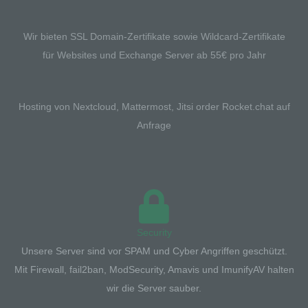
Wir bieten SSL Domain-Zertifikate sowie Wildcard-Zertifikate
Name und Anschrift des für die Verarbeitung
für Websites und Exchange Server ab 55€ pro Jahr
Verantwortlichen
Verantwortlicher im Sinne der Datenschutz-
Grundverordnung, sonstiger in den Mitgliedstaaten der
Europäischen Union geltenden Datenschutzgesetze und
Hosting von Nextcloud, Mattermost, Jitsi order Rocket.chat auf
anderer Bestimmungen mit datenschutzrechtlichem
Anfrage
Charakter ist die:
UIC
Uwe Ullrich
Frankenstrasse 16a
Security
Unsere Server sind vor SPAM und Cyber Angriffen geschützt.
63906 Erlenbach
Mit Firewall, fail2ban, ModSecurity, Amavis und ImunifyAV halten
wir die Server sauber.
Deutschland