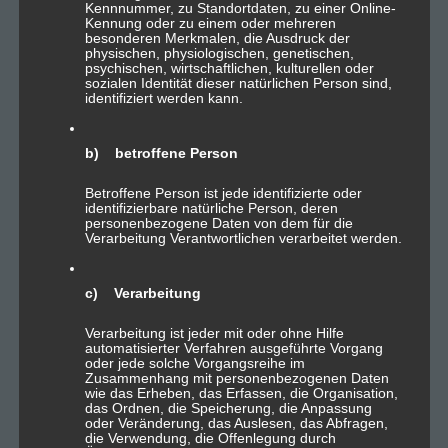
Kennnummer, zu Standortdaten, zu einer Online-
Kennung oder zu einem oder mehreren
1 GB Speicherplatz
besonderen Merkmalen, die Ausdruck der
physischen, physiologischen, genetischen,
2 Email Konto
psychischen, wirtschaftlichen, kulturellen oder
sozialen Identität dieser natürlichen Person sind,
100 Mbit/s Bandbreite
identifiziert werden kann.
Traffic-Flatrate
b) betroffene Person
SSL-Zertifikat
Serverstandort DE
Betroffene Person ist jede identifizierte oder
identifizierbare natürliche Person, deren
Tägliche Datensicherung
personenbezogene Daten von dem für die
Verarbeitung Verantwortlichen verarbeitet werden.
FTP Zugriff
Plesk Zugriff
c) Verarbeitung
.de Domain inkl.
Verarbeitung ist jeder mit oder ohne Hilfe
SQL-Datenbank
automatisierter Verfahren ausgeführte Vorgang
oder jede solche Vorgangsreihe im
SSI
Zusammenhang mit personenbezogenen Daten
wie das Erheben, das Erfassen, die Organisation,
Einrichtungsgebühr
das Ordnen, die Speicherung, die Anpassung
oder Veränderung, das Auslesen, das Abfragen,
die Verwendung, die Offenlegung durch