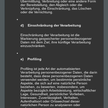
Übermittlung, Verbreitung oder eine andere Form
der Bereitstellung, den Abgleich oder die
Verknüpfung, die Einschränkung, das Löschen
oder die Vernichtung.
Paket M
d) Einschränkung der Verarbeitung
11,99€
mtl.
Einschränkung der Verarbeitung ist die
Markierung gespeicherter personenbezogener
Daten mit dem Ziel, ihre künftige Verarbeitung
5 GB Speicherplatz
einzuschränken.
10 Email Konten
100 Mbit/s Bandbreite
e) Profiling
Traffic-Flatrate
Profiling ist jede Art der automatisierten
SSL-Zertifikat
Verarbeitung personenbezogener Daten, die darin
besteht, dass diese personenbezogenen Daten
verwendet werden, um bestimmte persönliche
Serverstandort DE
Aspekte, die sich auf eine natürliche Person
beziehen, zu bewerten, insbesondere, um
Tägliche Datensicherung
Aspekte bezüglich Arbeitsleistung, wirtschaftlicher
Lage, Gesundheit, persönlicher Vorlieben,
FTP Zugriff
Interessen, Zuverlässigkeit, Verhalten,
Aufenthaltsort oder Ortswechsel dieser
Plesk Zugriff
natürlichen Person zu analysieren oder