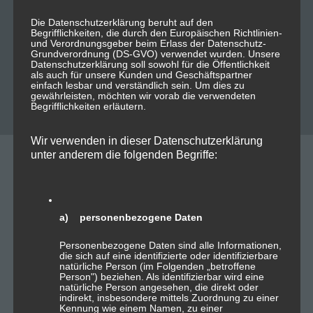
Posfix
Apache / nginx
Die Datenschutzerklärung beruht auf den
Begrifflichkeiten, die durch den Europäischen Richtlinien-
und Verordnungsgeber beim Erlass der Datenschutz-
Grundverordnung (DS-GVO) verwendet wurden. Unsere
Datenschutzerklärung soll sowohl für die Öffentlichkeit
als auch für unsere Kunden und Geschäftspartner
Beschaffung, installation, konfiugration,
einfach lesbar und verständlich sein. Um dies zu
wartung.
gewährleisten, möchten wir vorab die verwendeten
Begrifflichkeiten erläutern.
Wir verwenden in dieser Datenschutzerklärung
unter anderem die folgenden Begriffe:
web Hosting Pakete
a) personenbezogene Daten
Personenbezogene Daten sind alle Informationen,
Paket S
die sich auf eine identifizierte oder identifizierbare
natürliche Person (im Folgenden „betroffene
Person") beziehen. Als identifizierbar wird eine
natürliche Person angesehen, die direkt oder
5,99€ mtl.
indirekt, insbesondere mittels Zuordnung zu einer
Kennung wie einem Namen, zu einer