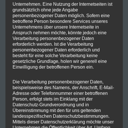
PC & Laptop
Unternehmen. Eine Nutzung der Internetseiten ist
Storage & NAS
grundsätzlich ohne jede Angabe
personenbezogener Daten möglich. Sofern eine
Monitore & Bildschirme
betroffene Person besondere Services unseres
Drucker & Kopierer
Unternehmens über unsere Internetseite in
Kamera & DVR
Anspruch nehmen möchte, könnte jedoch eine
Verarbeitung personenbezogener Daten
Tablet & Handy
erforderlich werden. Ist die Verarbeitung
personenbezogener Daten erforderlich und
besteht für eine solche Verarbeitung keine
gesetzliche Grundlage, holen wir generell eine
Einwilligung der betroffenen Person ein.
Microsoft.
Die Verarbeitung personenbezogener Daten,
beispielsweise des Namens, der Anschrift, E-Mail-
Adresse oder Telefonnummer einer betroffenen
Exchange Server
Person, erfolgt stets im Einklang mit der
Office
Datenschutz-Grundverordnung und in
Office 365
Übereinstimmung mit den für uns geltenden
landesspezifischen Datenschutzbestimmungen.
Teams
Mittels dieser Datenschutzerklärung möchte unser
SQL Server
Unternehmen die Öffentlichkeit über Art, Umfang