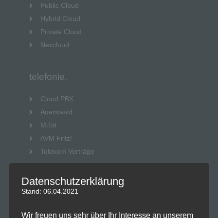
Public Cloud
Hybrid Cloud
Private Cloud
Nexcloud
telefonie.
Cloud PBX
Auerswald
MiTel
AVM Fritz!
Telekom Verträge
Datenschutzerklärung
Hardware.
Stand: 06.04.2021
Server
Wir freuen uns sehr über Ihr Interesse an unserem